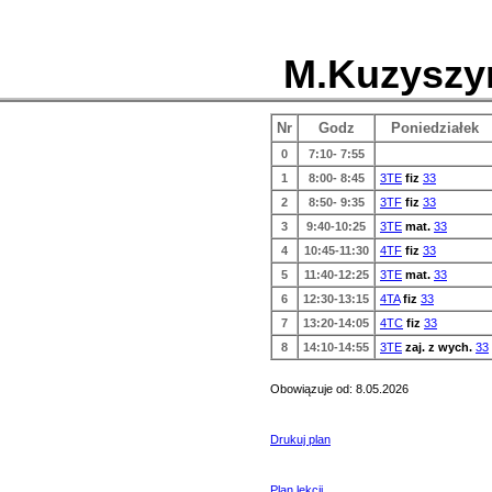
M.Kuzyszy
Nr
Godz
Poniedziałek
0
7:10- 7:55
1
8:00- 8:45
3TE
fiz
33
2
8:50- 9:35
3TF
fiz
33
3
9:40-10:25
3TE
mat.
33
4
10:45-11:30
4TF
fiz
33
5
11:40-12:25
3TE
mat.
33
6
12:30-13:15
4TA
fiz
33
7
13:20-14:05
4TC
fiz
33
8
14:10-14:55
3TE
zaj. z wych.
33
Obowiązuje od: 8.05.2026
Drukuj plan
Plan lekcji