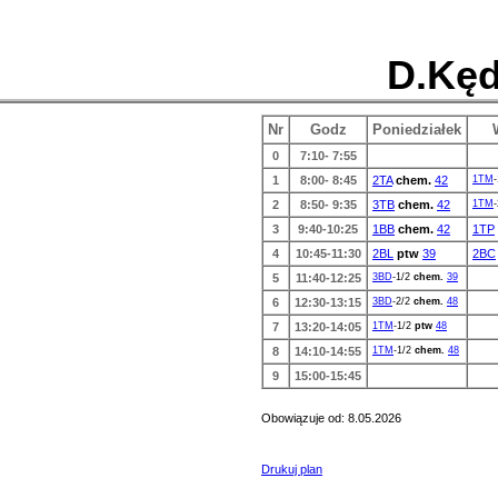
D.Kęd
Nr
Godz
Poniedziałek
0
7:10- 7:55
1
8:00- 8:45
2TA
chem.
42
1TM
2
8:50- 9:35
3TB
chem.
42
1TM
3
9:40-10:25
1BB
chem.
42
1TP
4
10:45-11:30
2BL
ptw
39
2BC
5
11:40-12:25
3BD
-1/2
chem.
39
6
12:30-13:15
3BD
-2/2
chem.
48
7
13:20-14:05
1TM
-1/2
ptw
48
8
14:10-14:55
1TM
-1/2
chem.
48
9
15:00-15:45
Obowiązuje od: 8.05.2026
Drukuj plan