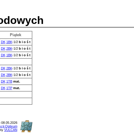
wodowych
Piątek
DK
1BK
-1/2
b i o ś t
DK
2BK
-1/2
b i o ś t
DK
1BK
-1/2
b i o ś t
DK
2BK
-1/2
b i o ś t
DK
2BK
-1/2
b i o ś t
DK
1TB
mat.
DK
1TP
mat.
 08.05.2026
kcji Optivum
rmy
VULCAN