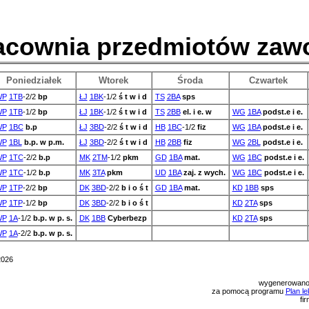
acownia przedmiotów za
Poniedziałek
Wtorek
Środa
Czwartek
WP
1TB
-2/2
bp
ŁJ
1BK
-1/2
ś t w i d
TS
2BA
sps
WP
1TB
-1/2
bp
ŁJ
1BK
-1/2
ś t w i d
TS
2BB
el. i e. w
WG
1BA
podst.e i e.
WP
1BC
b.p
ŁJ
3BD
-2/2
ś t w i d
HB
1BC
-1/2
fiz
WG
1BA
podst.e i e.
WP
1BL
b.p. w p.m.
ŁJ
3BD
-2/2
ś t w i d
HB
2BB
fiz
WG
2BL
podst.e i e.
WP
1TC
-2/2
b.p
MK
2TM
-1/2
pkm
GD
1BA
mat.
WG
1BC
podst.e i e.
WP
1TC
-1/2
b.p
MK
3TA
pkm
UD
1BA
zaj. z wych.
WG
1BC
podst.e i e.
WP
1TP
-2/2
bp
DK
3BD
-2/2
b i o ś t
GD
1BA
mat.
KD
1BB
sps
WP
1TP
-1/2
bp
DK
3BD
-2/2
b i o ś t
KD
2TA
sps
WP
1A
-1/2
b.p. w p. s.
DK
1BB
Cyberbezp
KD
2TA
sps
WP
1A
-2/2
b.p. w p. s.
2026
wygenerowano
za pomocą programu
Plan le
fi