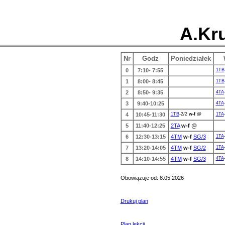
A.Kru
Nr
Godz
Poniedziałek
0
7:10- 7:55
1TB
1
8:00- 8:45
1TB
2
8:50- 9:35
4TA
3
9:40-10:25
4TA
4
10:45-11:30
1TB
-2/2
w-f
@
1TA
5
11:40-12:25
2TA
w-f
@
6
12:30-13:15
4TM
w-f
SG/3
1TA
7
13:20-14:05
4TM
w-f
SG/2
1TA
8
14:10-14:55
4TM
w-f
SG/3
4TA
Obowiązuje od: 8.05.2026
Drukuj plan
Plan lekcji