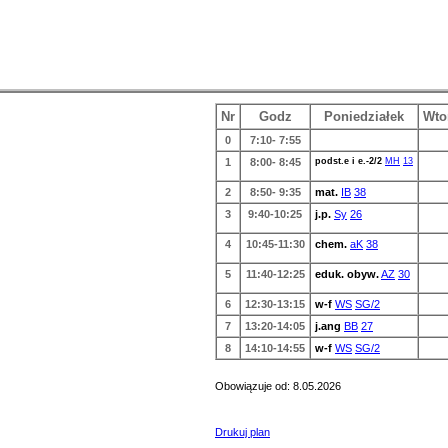
Nr
Godz
Poniedziałek
Wto
0
7:10- 7:55
1
8:00- 8:45
podst.e i e.-2/2
MH
13
2
8:50- 9:35
mat.
IB
38
3
9:40-10:25
j.p.
Sy
26
4
10:45-11:30
chem.
aK
38
5
11:40-12:25
eduk. obyw.
AZ
30
6
12:30-13:15
w-f
WS
SG/2
7
13:20-14:05
j.ang
BB
27
8
14:10-14:55
w-f
WS
SG/2
Obowiązuje od: 8.05.2026
Drukuj plan