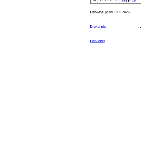
14
19:15-20:00
1A
j.p.
26
Obowiązuje od: 8.05.2026
Drukuj plan
Plan lekcji