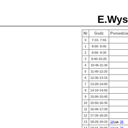
E.Wys
Nr
Godz
Poniedzia
0
7:10- 7:55
1
8:00- 8:45
2
8:50- 9:35
3
9:40-10:25
4
10:45-11:30
5
11:40-12:25
6
12:30-13:15
7
13:20-14:05
8
14:10-14:55
9
15:00-15:45
10
15:50-16:35
11
16:45-17:30
12
17:35-18:20
13
18:25-19:10
1A
j.p.
26