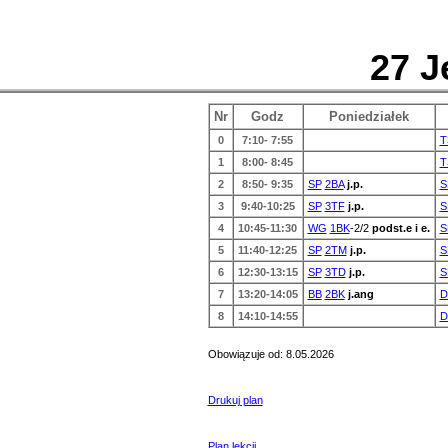
27 J
Nr
Godz
Poniedziałek
0
7:10- 7:55
T
1
8:00- 8:45
T
2
8:50- 9:35
SP
2BA
j.p.
S
3
9:40-10:25
SP
3TF
j.p.
S
4
10:45-11:30
WG
1BK
-2/2
podst.e i e.
S
5
11:40-12:25
SP
2TM
j.p.
S
6
12:30-13:15
SP
3TD
j.p.
S
7
13:20-14:05
BB
2BK
j.ang
D
8
14:10-14:55
D
Obowiązuje od: 8.05.2026
Drukuj plan
Plan lekcji