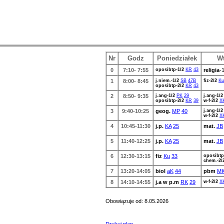
Nr
Godz
Poniedziałek
Wt
0
7:10- 7:55
oposibtp-1/2
KR
43
religia
-
1
8:00- 8:45
j.niem.-1/2
SB
47B
fiz-2/2
Ku
oposibtp-2/2
KR
43
2
8:50- 9:35
j.ang-1/2
PK
29
j.ang-1/2
oposibtp-2/2
KR
39
w-f-2/2
X
3
9:40-10:25
geog.
MP
40
j.ang-1/2
w-f-2/2
X
4
10:45-11:30
j.p.
KA
25
mat.
JB
5
11:40-12:25
j.p.
KA
25
mat.
JB
6
12:30-13:15
fiz
Ku
33
oposibtp
chem.-2/
7
13:20-14:05
biol
aK
44
pbm
M
8
14:10-14:55
j.a w p.m
RK
29
w-f-2/2
X
Obowiązuje od: 8.05.2026