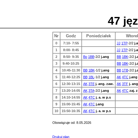
47 ję
Nr
Godz
Poniedziałek
Wtore
0
7:10- 7:55
JJ
1TP
-2/2
j.
1
8:00- 8:45
JJ
1TP
-2/2
j.
2
8:50- 9:35
Bo
1BB
-2/2
j.ang
BB
1BK
-2/2
j
3
9:40-10:25
BB
1BK
-2/2
j
4
10:45-11:30
BB
1BK
-1/2
j.ang
BB
1TB
-2/2
j
5
11:40-12:25
BB
1BL
-1/2
j.ang
AK
4TC
j.ang
6
12:30-13:15
AK
3TE
j. ang. zaw.
AK
3TF
j. an
7
13:20-14:05
AK
3TA
-2/2
j.ang
AK
4TC
zaj. 
8
14:10-14:55
AK
4TC
j. a. w p.s
9
15:00-15:45
AK
4TC
j.ang
10
15:50-16:35
AK
4TC
j. a. w p.s
Obowiązuje od: 8.05.2026
Drukuj plan