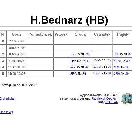
H.Bednarz (HB)
Nr
Godz
Poniedziałek
Wtorek
Środa
Czwartek
Piątek
0
7:10- 7:55
1
8:00- 8:45
2
8:50- 9:35
1BC
-1/2
fiz
28D
1BL
-1/2
fiz
39
3
9:40-10:25
2BB
fiz
28D
1BL
-2/2
fiz
39
4TM
fiz
39
4
10:45-11:30
1BC
-2/2
fiz
29
1BB
-2/2
fiz
39
2BC
fiz
39
5
11:40-12:25
3BG
fiz
39
1BB
-1/2
fiz
39
2BA
fiz
39
Obowiązuje od: 8.05.2026
wygenerowano 08.05.2026
Drukuj plan
za pomocą programu
Plan lekcji Optivum
firmy
VULCAN
Plan lekcji