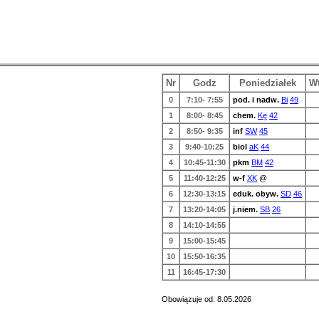
Nr
Godz
Poniedziałek
W
0
7:10- 7:55
pod. i nadw.
Bi
49
1
8:00- 8:45
chem.
Kę
42
2
8:50- 9:35
inf
SW
45
3
9:40-10:25
biol
aK
44
4
10:45-11:30
pkm
BM
42
5
11:40-12:25
w-f
XK
@
6
12:30-13:15
eduk. obyw.
SD
46
7
13:20-14:05
j.niem.
SB
26
8
14:10-14:55
9
15:00-15:45
10
15:50-16:35
11
16:45-17:30
Obowiązuje od: 8.05.2026