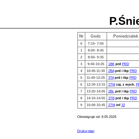
P.Śni
Nr
Godz
Poniedziałek
0
7:10- 7:55
1
8:00- 8:45
2
8:50- 9:35
3
9:40-10:25
1BK
prd
PRD
4
10:45-11:30
2BA
prd i tkp
PRD
5
11:40-12:25
3TA
prd i tkp
PRD
6
12:30-13:15
2TM
zaj. z wych.
P
7
13:20-14:05
2BL
prd i tkp
PRD
8
14:10-14:55
3TB
prd i tkp
PRD
9
15:00-15:45
2TM
inf
32
Obowiązuje od: 8.05.2026
Drukuj plan