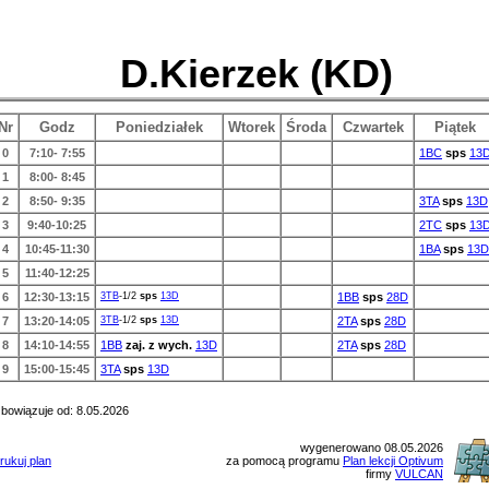
D.Kierzek (KD)
Nr
Godz
Poniedziałek
Wtorek
Środa
Czwartek
Piątek
0
7:10- 7:55
1BC
sps
13
1
8:00- 8:45
2
8:50- 9:35
3TA
sps
13D
3
9:40-10:25
2TC
sps
13
4
10:45-11:30
1BA
sps
13D
5
11:40-12:25
6
12:30-13:15
3TB
-1/2
sps
13D
1BB
sps
28D
7
13:20-14:05
3TB
-1/2
sps
13D
2TA
sps
28D
8
14:10-14:55
1BB
zaj. z wych.
13D
2TA
sps
28D
9
15:00-15:45
3TA
sps
13D
bowiązuje od: 8.05.2026
wygenerowano 08.05.2026
rukuj plan
za pomocą programu
Plan lekcji Optivum
firmy
VULCAN